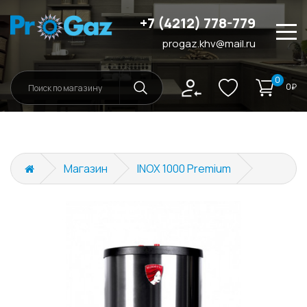
+7 (4212) 778-779
progaz.khv@mail.ru
О нас
0
0₽
Услуги
Магазин
INOX 1000 Premium
Магазин
Порядок и стоимость
Контакты