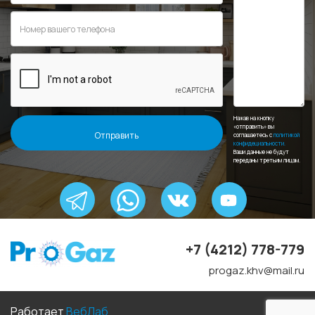
Нажав на кнопку
«отправить» вы
соглашаетесь с
политикой
конфидециальности.
Ваши данные не будут
переданы третьим лицам.
+7 (4212) 778-779
progaz.khv@mail.ru
Работает
ВебЛаб