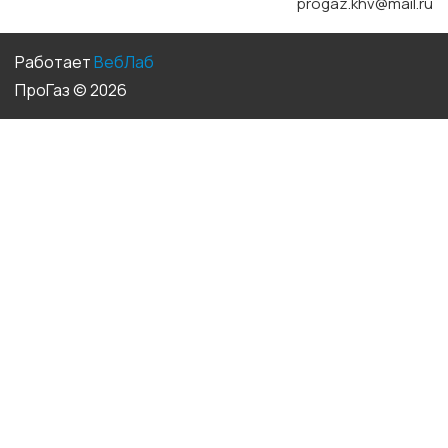
progaz.khv@mail.ru
Работает
ВебЛаб
ПроГаз © 2026