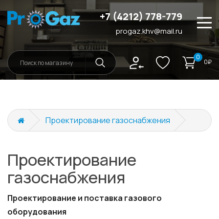
+7 (4212) 778-779
progaz.khv@mail.ru
О нас
0
0₽
Услуги
Проектирование газоснабжения
Магазин
Проектирование
Порядок и стоимость
газоснабжения
Контакты
Проектирование и поставка газового
оборудования